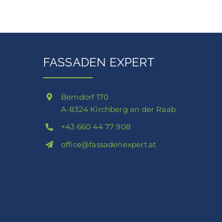
FASSADEN EXPERT
Berndorf 170
A-8324 Kirchberg an der Raab
+43 660 44 77 908
office@fassadenexpert.at